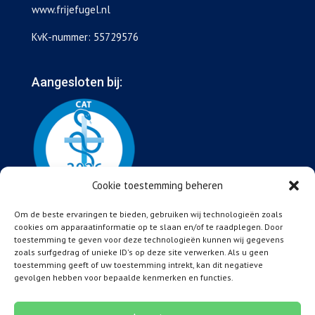
www.frijefugel.nl
KvK-nummer: 55729576
Aangesloten bij:
Cookie toestemming beheren
Om de beste ervaringen te bieden, gebruiken wij technologieën zoals
cookies om apparaatinformatie op te slaan en/of te raadplegen. Door
toestemming te geven voor deze technologieën kunnen wij gegevens
zoals surfgedrag of unieke ID's op deze site verwerken. Als u geen
toestemming geeft of uw toestemming intrekt, kan dit negatieve
gevolgen hebben voor bepaalde kenmerken en functies.
Algemene voorwaarden
Disclaimer
Privacybeleid
Klachtenregeling
Cookies