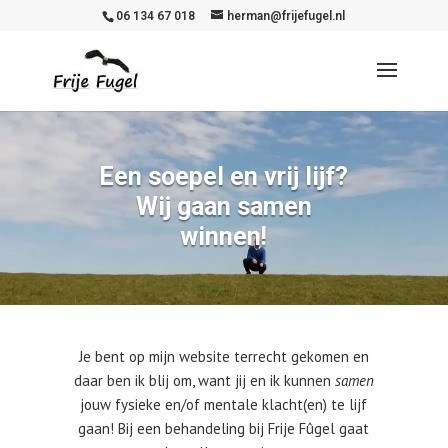
06 134 67 018
herman@frijefugel.nl
Een soepel en vrij lijf?
Wij gaan samen
winnen!
Je bent op mijn website terrecht gekomen en
daar ben ik blij om, want jij en ik kunnen
samen
jouw fysieke en/of mentale klacht(en) te lijf
gaan! Bij een behandeling bij Frije Fûgel gaat